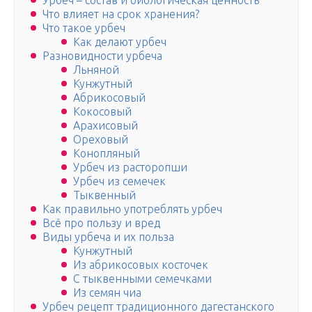
Урбеч – состав и биологическая ценность
Что влияет на срок хранения?
Что такое урбеч
Как делают урбеч
Разновидности урбеча
Льняной
Кунжутный
Абрикосовый
Кокосовый
Арахисовый
Ореховый
Конопляный
Урбеч из расторопши
Урбеч из семечек
Тыквенный
Как правильно употреблять урбеч
Всё про пользу и вред
Виды урбеча и их польза
Кунжутный
Из абрикосовых косточек
С тыквенными семечками
Из семян чиа
Урбеч рецепт традиционного дагестанского