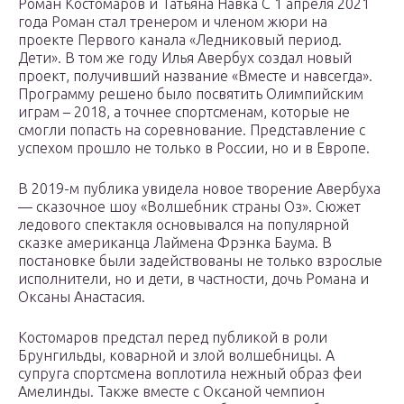
Роман Костомаров и Татьяна Навка С 1 апреля 2021
года Роман стал тренером и членом жюри на
проекте Первого канала «Ледниковый период.
Дети». В том же году Илья Авербух создал новый
проект, получивший название «Вместе и навсегда».
Программу решено было посвятить Олимпийским
играм – 2018, а точнее спортсменам, которые не
смогли попасть на соревнование. Представление с
успехом прошло не только в России, но и в Европе.
В 2019-м публика увидела новое творение Авербуха
— сказочное шоу «Волшебник страны Оз». Сюжет
ледового спектакля основывался на популярной
сказке американца Лаймена Фрэнка Баума. В
постановке были задействованы не только взрослые
исполнители, но и дети, в частности, дочь Романа и
Оксаны Анастасия.
Костомаров предстал перед публикой в роли
Брунгильды, коварной и злой волшебницы. А
супруга спортсмена воплотила нежный образ феи
Амелинды. Также вместе с Оксаной чемпион