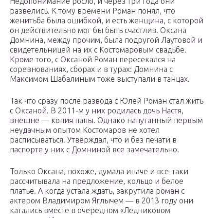
Недопонимание росло, и через три года они
развелись. К тому времени Роман понял, что
женитьба была ошибкой, и есть женщина, с которой
он действительно мог бы быть счастлив. Оксана
Домнина, между прочим, была подругой Лаутовой и
свидетельницей на их с Костомаровым свадьбе.
Кроме того, с Оксаной Роман пересекался на
соревнованиях, сборах и в турах: Домнина с
Максимом Шабалиным тоже выступали в танцах.
Так что сразу после развода с Юлей Роман стал жить
с Оксаной. В 2011-м у них родилась дочь Настя,
внешне — копия папы. Однако напуганный первым
неудачным опытом Костомаров не хотел
расписываться. Утверждал, что и без печати в
паспорте у них с Домниной все замечательно.
Только Оксана, похоже, думала иначе и все-таки
рассчитывала на предложение, кольцо и белое
платье. А когда устала ждать, закрутила роман с
актером Владимиром Яглычем — в 2013 году они
катались вместе в очередном «Ледниковом