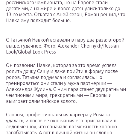
российского чемпионата, но на Европе стали
десятыми, а на мире и вовсе дотянулись только до
13-го места. Откатав с Аней сезон, Роман решил, что
Навка ему подходит больше.
С Татьяной Навкой вставали в пару два раза: второй
вышел удачнее. Фото: Alexander Chernykh/Russian
Look/Global Look Press
Он позвонил Навке, которая за это время успела
родить дочку Сашу и даже прийти в форму после
родов. Татьяна подумала и согласилась. Но
тренироваться они стали у мужа партнерши —
Александра Жулина. С ним пара станет двукратными
чемпионами мира, трехкратными — Европы и
выиграет олимпийское золото.
Словом, профессиональная карьера у Романа
удалась, и после ее окончания его приглашали в
ледовые шоу, что означало возможность хорошо
зарабатывать. А вот в личной жизни он словно