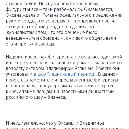
с новой силой. Но спустя некоторое время,
фигуристы все – таки разбежались. Оказывается,
Оксана ждала от Романа официального предложения
руки и сердца, но уставшая от неопределенности,
таки ушла от бойфренда. Она делилась с
журналистами тем, что это решение было
взвешенным и обоюдным, они долго обдумывали
его и приняли сообща.
Надолго известная фигуристка не осталась одинокой
и вскоре у нее завязался новый роман с младшим по
возрасту актером Владимиром Яглычем. Вместе они
участвовали в
шоу “ледниковый период
”. В данном
проекте, знаменитые и прославленные фигуристы
встают в пару с популярными артистами театра и
кино, а также певцами и известными личностями
российского шоу – бизнеса.
И неудивительно, что у Оксаны и Владимира
закрутился роман, ведь на репетициях ледового шоу,