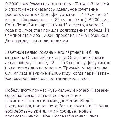
В 2000 году Роман начал кататься с Татьяной Навкой.
У спортсменов оказалось идеальное сочетание
ростовых данных (рост фигуристки — 170 см, вес 51
кг, рост Костомарова — 182 см, вес 75 кг). В 2002-м в
Солт-Лейк-Сити пара заняла 10-е место, а через 2
года к фигуристам пришла долгожданная победа. На
чемпионате мира – 2004, проходившем в немецком
Дортмунде, они стали первыми.
Заветной целью Романа и его партнерши была
медаль на Олимпийских играх. Они записывали в
актив победу за победой — за 3 сезона у фигуристов
было всего одно поражение. Триумфом пары стала
Олимпиада в Турине в 2006 году, когда пара Навка –
Костомаров выиграла олимпийское золото.
Победу дуэту принес музыкальный номер «Кармен»,
сочетающий классические элементы и
зажигательные латинские движения. Видео
выступления, принесшего России золото, и сегодня
востребовано зрителями и собирает новые
просмотры на YouTube. После Олимпиады пара