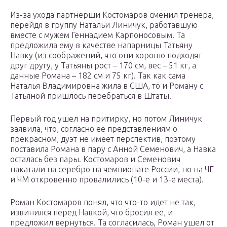
Из-за ухода партнерши Костомаров сменил тренера,
перейдя в группу Натальи Линичук, работавшую
вместе с мужем Геннадием Карпоносовым. Та
предложила ему в качестве напарницы Татьяну
Навку (из соображений, что они хорошо подходят
друг другу, у Татьяны рост – 170 см, вес – 51 кг, а
данные Романа – 182 см и 75 кг). Так как сама
Наталья Владимировна жила в США, то и Роману с
Татьяной пришлось перебраться в Штаты.
Первый год ушел на притирку, но потом Линичук
заявила, что, согласно ее представлениям о
прекрасном, дуэт не имеет перспектив, поэтому
поставила Романа в пару с Анной Семенович, а Навка
осталась без пары. Костомаров и Семенович
накатали на серебро на чемпионате России, но на ЧЕ
и ЧМ откровенно провалились (10-е и 13-е места).
Роман Костомаров понял, что что-то идет не так,
извинился перед Навкой, что бросил ее, и
предложил вернуться. Та согласилась, Роман ушел от