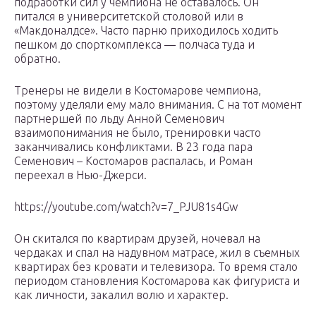
подработки сил у чемпиона не оставалось. Он
питался в университетской столовой или в
«Макдоналдсе». Часто парню приходилось ходить
пешком до спорткомплекса — полчаса туда и
обратно.
Тренеры не видели в Костомарове чемпиона,
поэтому уделяли ему мало внимания. С на тот момент
партнершей по льду Анной Семенович
взаимопонимания не было, тренировки часто
заканчивались конфликтами. В 23 года пара
Семенович – Костомаров распалась, и Роман
переехал в Нью-Джерси.
https://youtube.com/watch?v=7_PJU81s4Gw
Он скитался по квартирам друзей, ночевал на
чердаках и спал на надувном матрасе, жил в съемных
квартирах без кровати и телевизора. То время стало
периодом становления Костомарова как фигуриста и
как личности, закалил волю и характер.