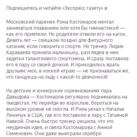
Подпишитесь и читайте «Экспресс газету» в:
Московский паренек Рома Костомаров мечтал
заниматься плаванием или хотя бы гимнастикой —
как его приятели. Но родители отвели его на каток.
Девять лет — слишком поздно для фигурного
катания, если говорить о спорте. Но тренер Лидия
Караваева приняла мальчишку, разглядев в нем
задатки талантливого спортсмена. И сразу поставила
его в пару со своей дочкой. И приходилось врать
друзьям: мол, в хоккей играю — не признаваться же,
что танцуешь на льду с какой-то девчонкой!
На детских и юниорских соревнованиях пара
Давыдова — Костомаров регулярно поднималась на
пьедестал. Но перейдя во взрослые, бороться на
высоком уровне не смогла. И Рома уехал к Наталье
Линичук в США, где его поставили в пару с Татьяной
Навкой. Очень быстро тренер решила, что это
неудачная идея, и свела Костомарова с Анной
Семенович. Они даже выиграли серебро