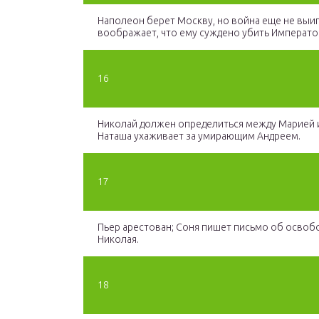
Наполеон берет Москву, но война еще не выиг
воображает, что ему суждено убить Императо
16
Николай должен определиться между Марией 
Наташа ухаживает за умирающим Андреем.
17
Пьер арестован; Соня пишет письмо об осво
Николая.
18