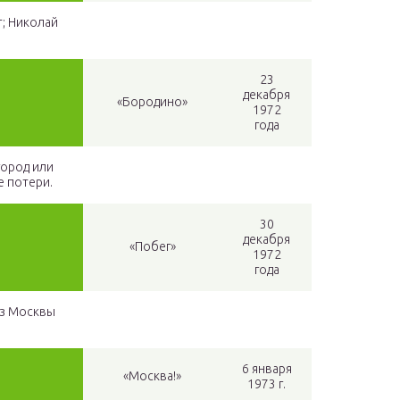
; Николай
23
декабря
«Бородино»
1972
года
город или
е потери.
30
декабря
«Побег»
1972
года
из Москвы
6 января
«Москва!»
1973 г.