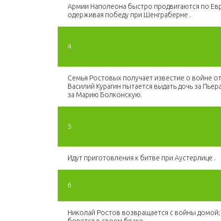
Армии
Наполеона
быстро продвигаются по Ев
одерживая победу при Шенграберне .
4
Семья Ростовых получает известие о войне от
Василий Курагин пытается выдать дочь за Пьера
за Марию Болконскую.
5
Идут приготовления к битве при Аустерлице .
6
Николай Ростов возвращается с войны домой;