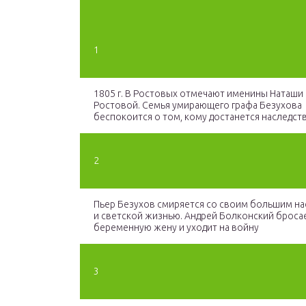
1
1805 г. В Ростовых отмечают именины Наташи 
Ростовой. Семья умирающего графа Безухова
беспокоится о том, кому достанется наследств
2
Пьер Безухов смиряется со своим большим н
и светской жизнью. Андрей Болконский броса
беременную жену и уходит на войну
3