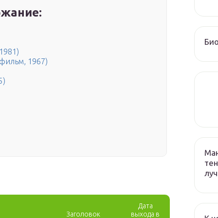
жание:
Био
1981)
фильм, 1967)
5)
Ман
тен
лу
Дата
Заголовок
выхода в