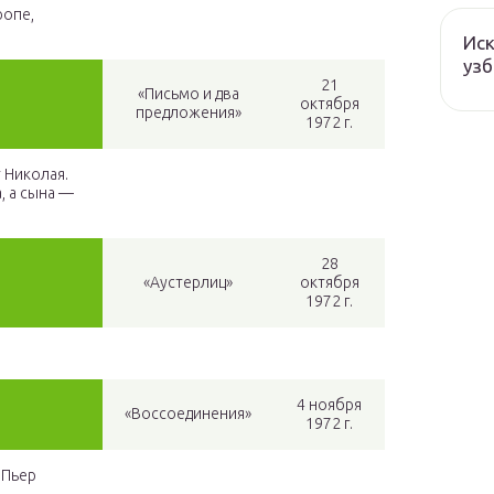
ропе,
Иск
узб
21
«Письмо и два
октября
предложения»
1972 г.
 Николая.
, а сына —
28
«Аустерлиц»
октября
1972 г.
4 ноября
«Воссоединения»
1972 г.
 Пьер