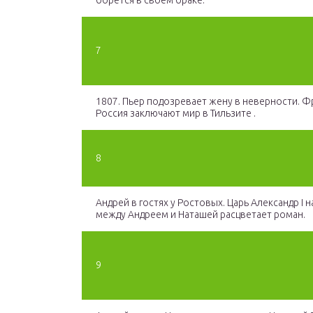
борется в своем браке.
7
1807. Пьер подозревает жену в неверности. Ф
Россия заключают мир в Тильзите .
8
Андрей в гостях у Ростовых. Царь Александр I на
между Андреем и Наташей расцветает роман.
9