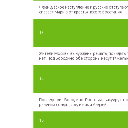
Французское наступление и русские отступают
спасает Марию от крестьянского восстания.
13
Жители Москвы вынуждены решать, покидать 
нет. Под Бородино обе стороны несут тяжелы
14
Последствия Бородино. Ростовы эвакуируют 
раненых солдат, среди них и Андрей.
15