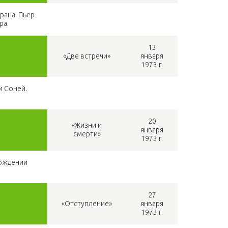
рана. Пьер
ра.
13
«Две встречи»
января
1973 г.
и Соней.
20
«Жизни и
января
смерти»
1973 г.
бождении
27
«Отступление»
января
1973 г.