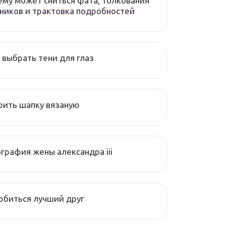
ему может сниться фата, толкования
ников и трактовка подробностей
 выбрать тени для глаз
ить шапку вязаную
графия жены александра iii
биться лучший друг