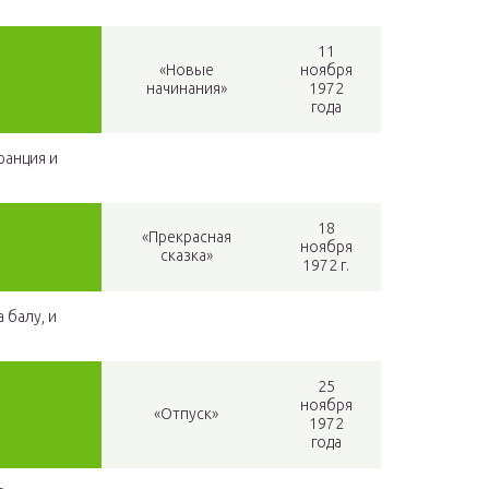
11
«Новые
ноября
начинания»
1972
года
ранция и
18
«Прекрасная
ноября
сказка»
1972 г.
 балу, и
25
ноября
«Отпуск»
1972
года