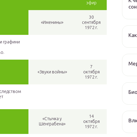
К ч
эфир
сон
30
«Именины»
сентября
1972 г.
Как
и графини
о.
Мер
7
«Звуки войны»
октября
1972 г.
Био
аследством
ет
14
«Стычка у
Влю
октября
Шёнграбена»
1972 г.