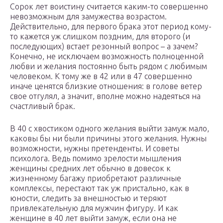
Сорок лет воистину считается каким-то совершенно
невозможным для замужества возрастом.
Действительно, для первого брака этот период кому-
то кажется уж слишком поздним, для второго (и
последующих) встает резонный вопрос – а зачем?
Конечно, не исключаем возможность полноценной
любви и желания постоянно быть рядом с любимым
человеком. К тому же в 42 или в 47 совершенно
иначе ценятся близкие отношения: в голове ветер
свое отгулял, а значит, вполне можно надеяться на
счастливый брак.
В 40 с хвостиком одного желания выйти замуж мало,
каковы бы ни были причины этого желания. Нужны
возможности, нужны претенденты. И советы
психолога. Ведь помимо зрелости мышления
женщины средних лет обычно в довесок к
жизненному багажу приобретают различные
комплексы, перестают так уж пристально, как в
юности, следить за внешностью и теряют
привлекательную для мужчин фигуру. И как
женщине в 40 лет выйти замуж, если она не