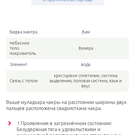
Биджа мантра
Вам
Небесное
тело
Венера
покровитель
Элемент
вода
крестцовое сплетение, система
Связь с телом
выделения, половая система, язык и
вкус
Выше муладхара чакры на расстоянии ширины двух
пальцев расположена свадхистхана чакра.
1
Проявления в загрязнённом состоянии:
Безудержная тяга к удовольствиям и