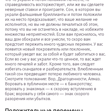
справедливость восторжествует, или же вы сделаете
неверные ставки и проиграете. Сон, в котором вы
украли фальшивые бриллианты и потом положили
их на место предсказывает, что ваше желание не
исполнится, но вы не должны печалиться об этом,
потому что вы не останетесь в накладе, но избежите
множества неприятностей. Если вам приснилось, что
ваш дом обокрали и все унесли, то скоро вам
предстоит пережить много чудесных перемен. У вас
появится новый покровитель или поклонник,
который уведет вас за собой и будет заботиться о вас.
Если во сне у вас украли что-то ценное, то вас ждет
много печалей и забот. Кроме того, вам следует
избегать скандалов и разбирательств. Влюбленным
такой сон предвещает потерю любимого человека.
Смотрите толкование: Вор, Драгоценности, Алмаз.
Воровать в публичном месте — к банкротству;
воровать у знакомых — к скорому вступлению в
брак; воровать у себя самого — знак скорого
разорения или убытков.
Положительные перемены