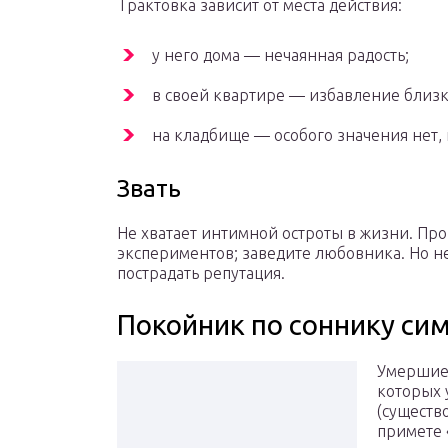
Трактовка зависит от места действия:
у него дома — нечаянная радость;
в своей квартире — избавление близко
на кладбище — особого значения нет, 
Звать
Не хватает интимной остроты в жизни. Про
экспериментов; заведите любовника. Но не
пострадать репутация.
Покойник по соннику си
Умершие 
которых 
(существ
примете 