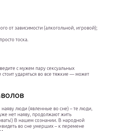
го от зависимости (алкогольной, игровой);
просто тоска.
ведите с мужем пару сексуальных
 стоит ударяться во все тяжкие — может
мволов
наяву люди (явленные во сне) – те люди,
уже нет наяву, продолжают жить
овать!) В нашем сознании. В народной
«видеть во сне умерших – к перемене