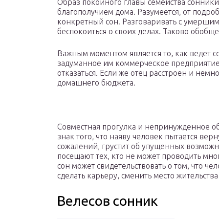
Образ покойного главы семейства сонники
благополучием дома. Разумеется, от подроб
конкретный сон. Разговаривать с умершим
беспокоиться о своих делах. Таково обобщ
Важным моментом является то, как ведет се
задуманное им коммерческое предприятие
отказаться. Если же отец расстроен и немно
домашнего бюджета.
Совместная прогулка и непринужденное об
знак того, что наяву человек пытается вер
сожалений, грустит об упущенных возможно
посещают тех, кто не может проводить мно
сон может свидетельствовать о том, что ч
сделать карьеру, сменить место жительств
Велесов сонник