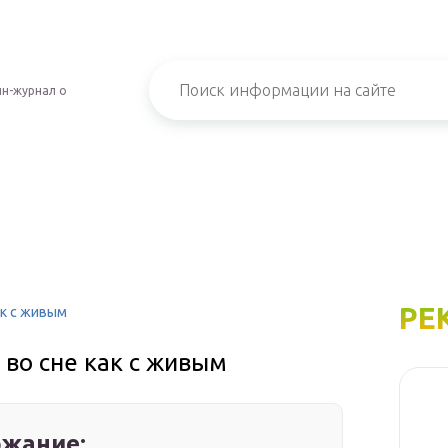
н-журнал о
РЕ
ак с живым
 во сне как с живым
жание: