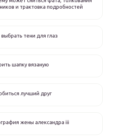
ему может сниться фата, толкования
ников и трактовка подробностей
 выбрать тени для глаз
ить шапку вязаную
биться лучший друг
графия жены александра iii