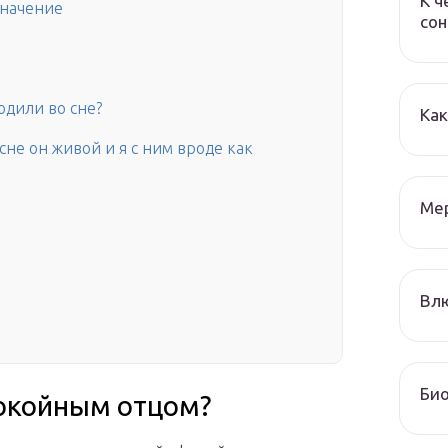
К ч
значение
сон
одили во сне?
Как
сне он живой и я с ним вроде как
Мер
Влю
Био
покойным отцом?