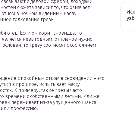
 связывают с деловой сферой, доходами,
ностей сюжета зависит то, что означает
Иск
 отцом в ночном видении – наяву
узб
енное толкование грезы.
бя отец. Если он корит сновидца, то
 является невыгодным, от планов нужно
гословен, то грезу соотносят с состоянием
щение с покойным отцом в сновидении – это
нуться в прошлое, испытывает массу
стях. К примеру, такие грезы часто
го времени с собственными детьми. Или же
еловек переживает из-за упущенного шанса
а или профессию.