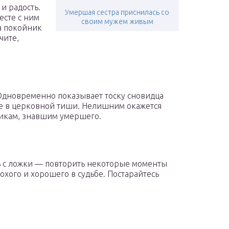
и радость.
Умершая сестра приснилась со
есте с ним
своим мужем живым
а покойник
чите,
 Одновременно показывает тоску сновидца
те в церковной тиши. Нелишним окажется
икам, знавшим умершего.
ть с ложки — повторить некоторые моменты
лохого и хорошего в судьбе. Постарайтесь