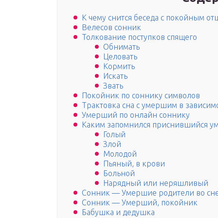
К чему снится беседа с покойным от
Велесов сонник
Толкование поступков спящего
Обнимать
Целовать
Кормить
Искать
Звать
Покойник по соннику символов
Трактовка сна с умершим в зависим
Умерший по онлайн соннику
Каким запомнился приснившийся у
Голый
Злой
Молодой
Пьяный, в крови
Больной
Нарядный или неряшливый
Сонник — Умершие родители во сне
Сонник — Умерший, покойник
Бабушка и дедушка