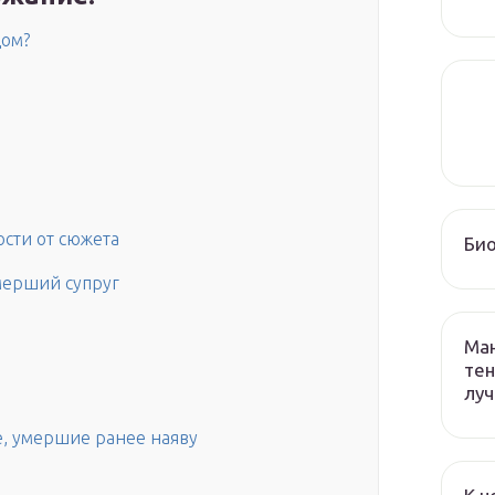
цом?
ости от сюжета
Био
мерший супруг
Ман
тен
лу
, умершие ранее наяву