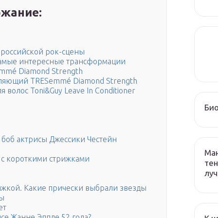
жание:
 российской рок-сцены
 самые интересные трансформации
mé Diamond Strength
пляющий TRESemmé Diamond Strength
волос Toni&Guy Leave In Conditioner
Био
 боб актрисы Джессики Честейн
Ман
 с короткими стрижками
тен
лу
ижкой. Какие прически выбрали звезды
ры
ет
се Жанне Эппле 52 года?