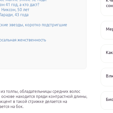
К ч
 41 год, а кто даст?
сон
Никсон, 50 лет
аради, 43 года
ские звезды, коротко подстригшие
Мер
рсальная женственность
Как
Влю
 из толпы, обладательницы средних волос
е основе находится пряди контрастной длины,
Био
кцент в такой стрижке делается на
ется на бок.