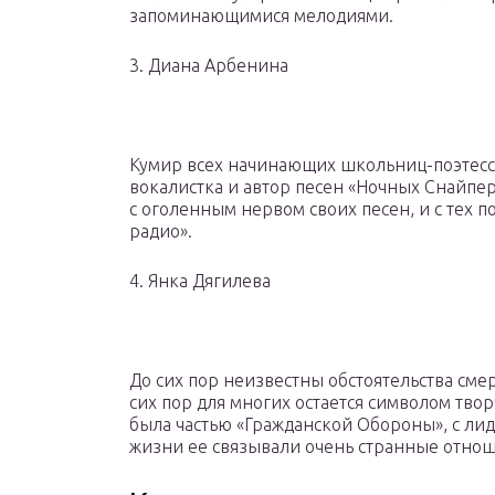
запоминающимися мелодиями.
3. Диана Арбенина
Кумир всех начинающих школьниц-поэтесс
вокалистка и автор песен «Ночных Снайпе
с оголенным нервом своих песен, и с тех 
радио».
4. Янка Дягилева
До сих пор неизвестны обстоятельства смер
сих пор для многих остается символом тво
была частью «Гражданской Обороны», с ли
жизни ее связывали очень странные отно