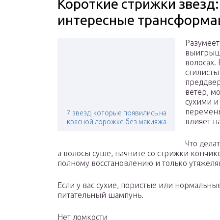
Короткие стрижки звезд
интересные трансформа
Разумеет
выигрышн
волосах.
стилисты
преддвер
ветер, м
сухими и
перемены
7 звезд, которые появились на
влияет н
красной дорожке без макияжа
Что делат
а волосы суше, начните со стрижки кончик
полному восстановлению и только утяжеляю
Если у вас сухие, пористые или нормальны
питательный шампунь.
Нет ломкости