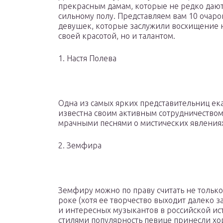
прекрасным дамам, которые не редко даю
сильному полу. Представляем вам 10 очар
девушек, которые заслужили восхищение 
своей красотой, но и талантом.
1. Настя Полева
Одна из самых ярких представительниц ека
известна своим активным сотрудничеством
мрачными песнями о мистических явления
2. Земфира
Земфиру можно по праву считать не тольк
роке (хотя ее творчество выходит далеко з
и интересных музыкантов в российской ис
стилями популярность певице принесли х