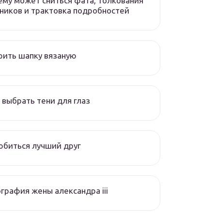
ему может сниться фата, толкования
ников и трактовка подробностей
ить шапку вязаную
 выбрать тени для глаз
биться лучший друг
графия жены александра iii