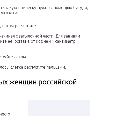
ть такую прическу нужно с помощью бигуди,
 укладки:
, потом расчешите.
ачиная с затылочной части. Для завивки
те ее, оставив от корней 1 сантиметр.
ируйте лаком.
олосы слегка распустите пальцами.
ных женщин российской
место