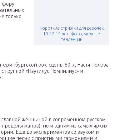
т фору
овательных
не только
Короткие стрижки для девочек
10-12-14 лет. фото, модные
тенденции
теринбургской рок-сцены 80-х, Настя Полева
 с группой «Наутилус Помпилиус» и
х.
о главной женщиной в современном русском
а пределы жанра), но и одним из самых ярких
тории. Еще до экспериментов со звуком и
орошие песни с приятными гармониями и