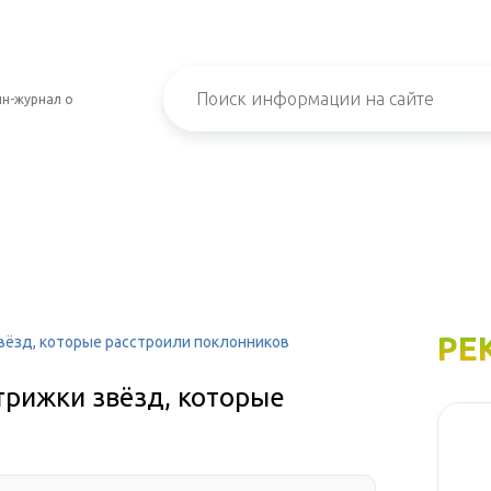
н-журнал о
РЕ
вёзд, которые расстроили поклонников
трижки звёзд, которые