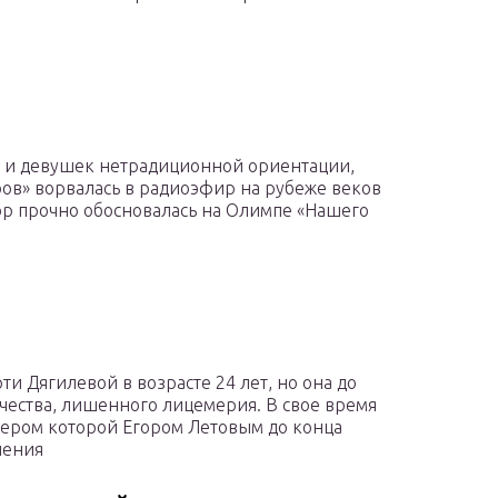
 и девушек нетрадиционной ориентации,
ров» ворвалась в радиоэфир на рубеже веков
пор прочно обосновалась на Олимпе «Нашего
ти Дягилевой в возрасте 24 лет, но она до
рчества, лишенного лицемерия. В свое время
дером которой Егором Летовым до конца
шения