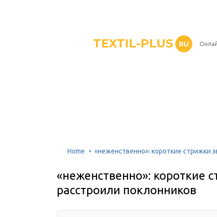
TEXTIL-PLUS
RU
Онлай
Home
«неженственно»: короткие стрижки з
«неженственно»: короткие с
расстроили поклонников