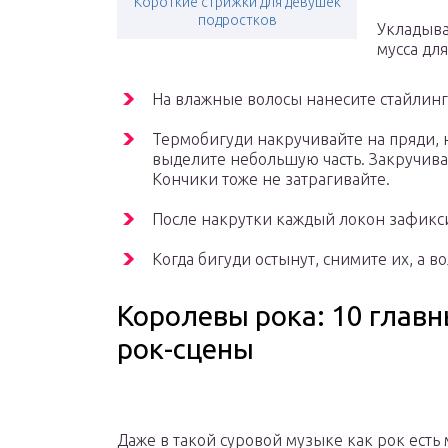
Короткие стрижки для девушек
подростков
Укладыва
мусса для
На влажные волосы нанесите стайлинг
Термобигуди накручивайте на пряди, н
выделите небольшую часть. Закручивай
Кончики тоже не затрагивайте.
После накрутки каждый локон зафикс
Когда бигуди остынут, снимите их, а в
Королевы рока: 10 глав
рок-сцены
Даже в такой суровой музыке как рок есть 