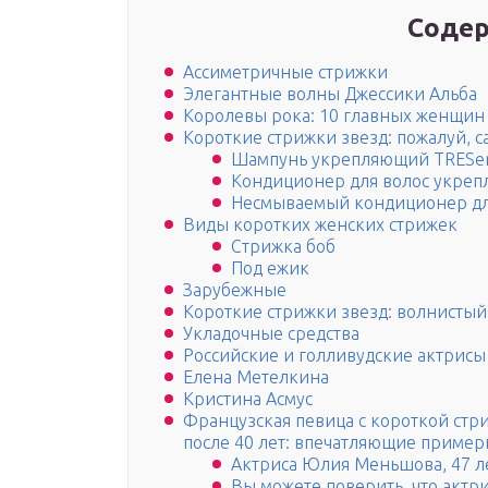
Содер
Ассиметричные стрижки
Элегантные волны Джессики Альба
Королевы рока: 10 главных женщин
Короткие стрижки звезд: пожалуй,
Шампунь укрепляющий TRESem
Кондиционер для волос укре
Несмываемый кондиционер для 
Виды коротких женских стрижек
Стрижка боб
Под ежик
Зарубежные
Короткие стрижки звезд: волнистый
Укладочные средства
Российские и голливудские актрисы
Елена Метелкина
Кристина Асмус
Французская певица с короткой стр
после 40 лет: впечатляющие приме
Актриса Юлия Меньшова, 47 л
Вы можете поверить, что актри