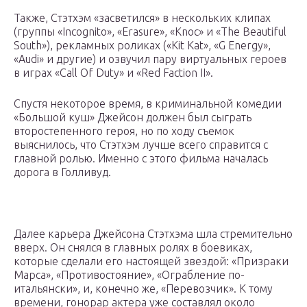
Также, Стэтхэм «засветился» в нескольких клипах
(группы «Incognito», «Erasure», «Knoc» и «The Beautiful
South»), рекламных роликах («Kit Kat», «G Energy»,
«Audi» и другие) и озвучил пару виртуальных героев
в играх «Call Of Duty» и «Red Faction II».
Спустя некоторое время, в криминальной комедии
«Большой куш» Джейсон должен был сыграть
второстепенного героя, но по ходу съемок
выяснилось, что Стэтхэм лучше всего справится с
главной ролью. Именно с этого фильма началась
дорога в Голливуд.
Далее карьера Джейсона Стэтхэма шла стремительно
вверх. Он снялся в главных ролях в боевиках,
которые сделали его настоящей звездой: «Призраки
Марса», «Противостояние», «Ограбление по-
итальянски», и, конечно же, «Перевозчик». К тому
времени, гонорар актера уже составлял около