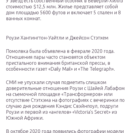
У звезд есть собственный особняк в Беверли-Хиллз
стоимостью $12,5 млн. Жилье представляет собой
дом площадью 5600 футов и включает 5 спален и 8
ванных комнат.
Роузи Хантингтон-Уайтли и Джейсон Стэтхем
Помолвка была объявлена в феврале 2020 года.
Отношения пары часто становятся объектом
пристального внимания британской прессы, в
особенности газет «Daily Mail» и «The Telegraph».
СМИ не упускали случая подметить слишком
доверительные отношения Роузи с Шайей Лабафом
на съемочной площадке «Трансформеров» или
отсутствие Стэтхэма на фотографиях с вечеринки по
случаю дня рождения Кэндис Свэйнпоул, подруги
Роузи и первой из «ангелов» «Victoria’s Secret» из
Южной Африки.
В октябре 2020 года появились фотографии модели