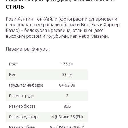
стиль
Рози Хантингтон-Уайли (фотографии супермодели
неоднократно украшали обложки Вог, Эль и Харпер
Базар) – белокурая красавица, отличающаяся
высоким ростом и голубыми, как небо глазами.
Параметры фигуры:
Рост
175 см
Вес
53 см
Грудь-талия-бедра
84-62-88
Размер груди
2
Размер бюста
85В
Размер одежды
4 (US) или 35 (EU)
Размер обуви
8,5 (US) или 39 (EU)