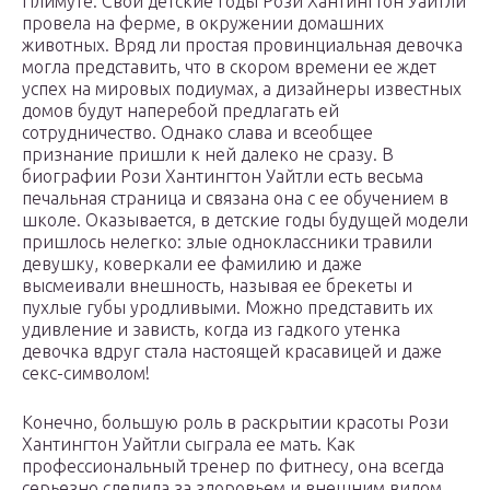
Плимуте. Свои детские годы Рози Хантингтон Уайтли
провела на ферме, в окружении домашних
животных. Вряд ли простая провинциальная девочка
могла представить, что в скором времени ее ждет
успех на мировых подиумах, а дизайнеры известных
домов будут наперебой предлагать ей
сотрудничество. Однако слава и всеобщее
признание пришли к ней далеко не сразу. В
биографии Рози Хантингтон Уайтли есть весьма
печальная страница и связана она с ее обучением в
школе. Оказывается, в детские годы будущей модели
пришлось нелегко: злые одноклассники травили
девушку, коверкали ее фамилию и даже
высмеивали внешность, называя ее брекеты и
пухлые губы уродливыми. Можно представить их
удивление и зависть, когда из гадкого утенка
девочка вдруг стала настоящей красавицей и даже
секс-символом!
Конечно, большую роль в раскрытии красоты Рози
Хантингтон Уайтли сыграла ее мать. Как
профессиональный тренер по фитнесу, она всегда
серьезно следила за здоровьем и внешним видом