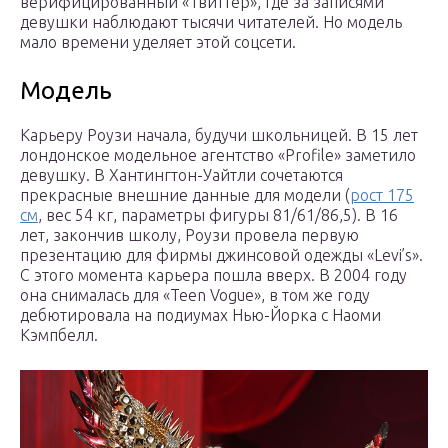
верифицированный «Твиттер», где за записями
девушки наблюдают тысячи читателей. Но модель
мало времени уделяет этой соцсети.
Модель
Карьеру Роузи начала, будучи школьницей. В 15 лет
лондонское модельное агентство «Profile» заметило
девушку. В Хантингтон-Уайтли сочетаются
прекрасные внешние данные для модели (
рост 175
см
, вес 54 кг, параметры фигуры 81/61/86,5). В 16
лет, закончив школу, Роузи провела первую
презентацию для фирмы джинсовой одежды «Levi’s».
С этого момента карьера пошла вверх. В 2004 году
она снималась для «Teen Vogue», в том же году
дебютировала на подиумах Нью-Йорка с Наоми
Кэмпбелл.