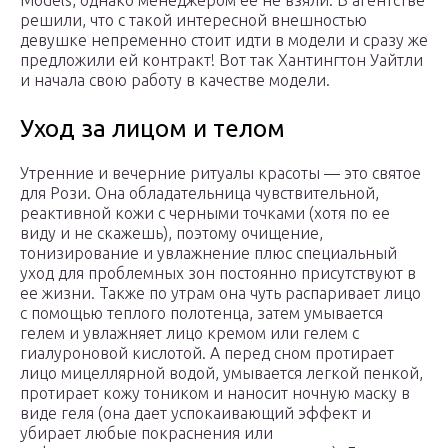
Models, однако менеджером ее не взяли. В агентстве
решили, что с такой интересной внешностью
девушке непременно стоит идти в модели и сразу же
предложили ей контракт! Вот так Хантингтон Уайтли
и начала свою работу в качестве модели.
Уход за лицом и телом
Утренние и вечерние ритуалы красоты — это святое
для Рози. Она обладательница чувствительной,
реактивной кожи с черными точками (хотя по ее
виду и не скажешь), поэтому очищение,
тонизирование и увлажнение плюс специальный
уход для проблемных зон постоянно присутствуют в
ее жизни. Также по утрам она чуть распаривает лицо
с помощью теплого полотенца, затем умывается
гелем и увлажняет лицо кремом или гелем с
гиалуроновой кислотой. А перед сном протирает
лицо мицеллярной водой, умывается легкой пенкой,
протирает кожу тоником и наносит ночную маску в
виде геля (она дает успокаивающий эффект и
убирает любые покраснения или