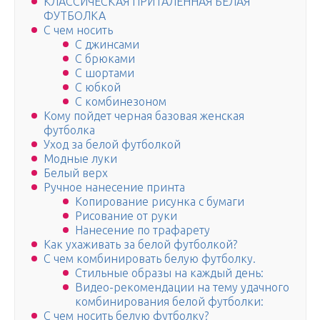
КЛАССИЧЕСКАЯ ПРИТАЛЕННАЯ БЕЛАЯ
ФУТБОЛКА
С чем носить
С джинсами
С брюками
С шортами
С юбкой
С комбинезоном
Кому пойдет черная базовая женская
футболка
Уход за белой футболкой
Модные луки
Белый верх
Ручное нанесение принта
Копирование рисунка с бумаги
Рисование от руки
Нанесение по трафарету
Как ухаживать за белой футболкой?
С чем комбинировать белую футболку.
Стильные образы на каждый день:
Видео-рекомендации на тему удачного
комбинирования белой футболки:
С чем носить белую футболку?