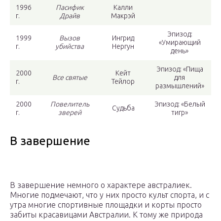
1996
Пасифик
Калли
г.
Драйв
Макрэй
Эпизод:
1999
Вызов
Ингрид
«Умирающий
г.
убийства
Нергун
день»
Эпизод: «Пища
2000
Кейт
Все святые
для
г.
Тейлор
размышлений»
2000
Повелитель
Эпизод: «Белый
Судьба
г.
зверей
тигр»
В завершение
В завершение немного о характере австралиек.
Многие подмечают, что у них просто культ спорта, и с
утра многие спортивные площадки и корты просто
забиты красавицами Австралии. К тому же природа