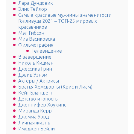
Лара Дундовик
Элис Тейлор
Самые красивые мужчины знаменитости
Голливуда 2021 – ТОП-25 мировых
красавчиков
Мэл Гибсон
Миа Васиковска
Фильмография
Телевидение
В завершение
Николь Кидман
Джессика Грин
Дэвид Уэнэм
Актеры / Актрисы
Братья Хемсворты (Крис и Лиам)
Кейт Бланшетт
Детство и юность
Дженнифер Хоукинс
Миранда Керр
Джемма Уорд
Личная жизнь
Имоджен Бейли