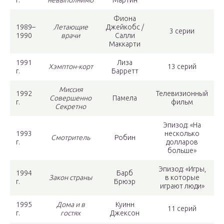
Фиона
1989–
Летающие
Джейкобс /
3 серии
1990
врачи
Салли
Маккарти
1991
Лиза
Хэмптон-корт
13 серий
г.
Барретт
Миссия
1992
Телевизионный
Совершенно
Памела
г.
фильм
Секретно
Эпизод: «На
1993
несколько
Смотритель
Робин
г.
долларов
больше»
Эпизод: «Игры,
1994
Барб
Закон страны
в которые
г.
Брюэр
играют люди»
1995
Дома и в
Куинн
11 серий
г.
гостях
Джексон