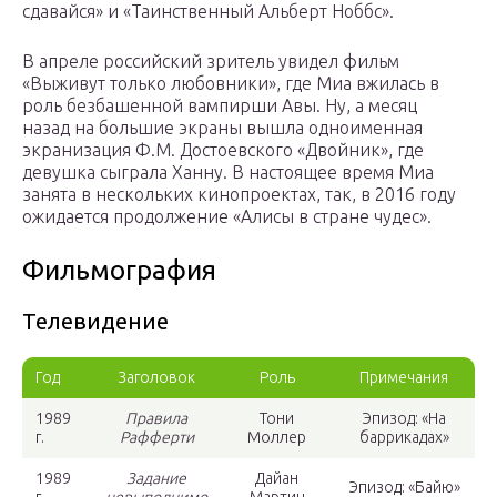
сдавайся» и «Таинственный Альберт Ноббс».
В апреле российский зритель увидел фильм
«Выживут только любовники», где Миа вжилась в
роль безбашенной вампирши Авы. Ну, а месяц
назад на большие экраны вышла одноименная
экранизация Ф.М. Достоевского «Двойник», где
девушка сыграла Ханну. В настоящее время Миа
занята в нескольких кинопроектах, так, в 2016 году
ожидается продолжение «Алисы в стране чудес».
Фильмография
Телевидение
Год
Заголовок
Роль
Примечания
1989
Правила
Тони
Эпизод: «На
г.
Рафферти
Моллер
баррикадах»
1989
Задание
Дайан
Эпизод: «Байю»
г.
невыполнимо
Мартин