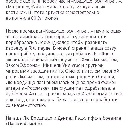
боевые сцены в первой части «Крадущегося тигра…»,
«Матрице», «Убить Билла» и других культовых
картинах. В итоге артистка самостоятельно
выполнила 80 % трюков.
После премьеры «Крадущегося тигра…» начинающая
австралийская актриса бросила университет и
перебралась в Лос-Анджелес, чтобы развивать
карьеру в Голливуде. В новой стране Наташа сразу
нашла работу, получив роль акробатки Ден Янь в
мюзикле «Величайший шоумен» с Хью Джекманом,
Заком Эфроном, Мишель Уильямс и другими
мировыми звездами кино. С исполнителем главной
роли Джекманом, который тоже родом из Сиднея,
Лю Бордиццо познакомилась еще во время съемок
актера в «Росомахе», где студентка подрабатывала
дублером. Актриса рассказала, что Хью был мил с ней
еще тогда, поэтому она была рада снова поработать
со знаменитостью.
Наташа Лю Бордиццо и Дэниел Рэдклифф в боевике
«Пушки Акимбо»