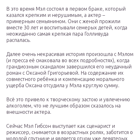
В это время Мэл состоял в первом браке, который
казался крепким и нерушимым, а актер –
примерным семьянином. Они с женой прожили
вместе 30 лет и воспитывали семерых детей, когда
неожиданно самая крепкая пара Голливуда
распалась.
Далее очень некрасивая история произошла с Мэлом
(и пресса её смаковала во всех подробностях), когда
грандиозным скандалом завершился его неудачный
роман с Оксаной Григорьевой. На содержание их
совместного ребёнка и компенсацию морального
ущерба Оксана отсудила у Мэла круглую сумму.
Всё это привело к творческому застою и увлечению
алкоголем, что не лучшим образом сказалось на
внешности актера.
Сейчас Мэл Гибсон выступает как сценарист и
режиссер, снимается в возрастных ролях, заботится о
молодой спутнице и является отцом уже девятерых